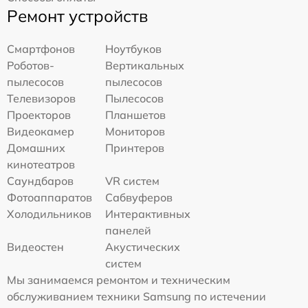
Ремонт устройств
Смартфонов
Ноутбуков
Роботов-
Вертикальных
пылесосов
пылесосов
Телевизоров
Пылесосов
Проекторов
Планшетов
Видеокамер
Мониторов
Домашних
Принтеров
кинотеатров
Саундбаров
VR систем
Фотоаппаратов
Сабвуферов
Холодильников
Интерактивных
панелей
Видеостен
Акустических
систем
Мы занимаемся ремонтом и техническим
обслуживанием техники Samsung по истечении