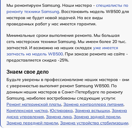
Мы ремонтируем Samsung. Наши мастера -
специалисты по
ремонту техники Samsung
. Восстановить модель WB500 для
мастеров не будет новой задачей. На все виды
проведенных работ у нас имеется гарантия.
Минимальные сроки выполнения ремонта. Мы большая
сеть мастерских техники Samsung. Мы имеем более 20 тыс.
запчастей. И возможно на наших складах
уже имеется
запчасть на модель WB500
. При заказе ремонта на сайте -
предоставляется скидка -25%.
Знаем свое дело
Будьте уверены в профессионализме наших мастеров - они
с уверенностью выполнят ремонт Samsung WB500. По
данным наших мастеров в Санкт-Петербурге по ремонту
Samsung, наиболее востребованы следующие услуги:
Ремонт материнской платы
,
Замена контроллера питания
,
Комплексная чистка
,
Юстировка
,
Замена вспышки
,
Замена
диска управления
,
Замена линз
,
Замена задней панели
,
Замена передней панели
,
Замена устройства стабилизации
.