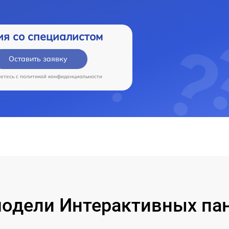
ия со специалистом
Оставить заявку
аетесь c
политикой конфиденциальности
одели Интерактивных па