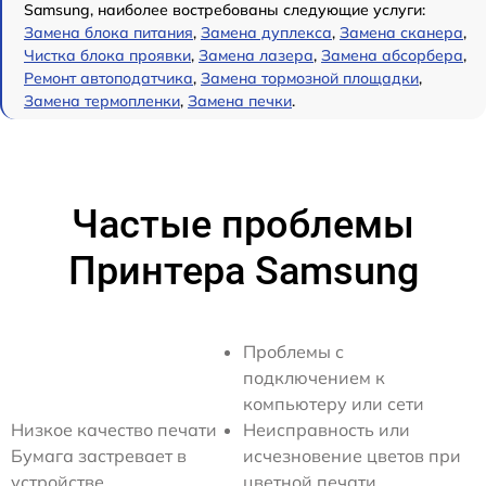
Samsung, наиболее востребованы следующие услуги:
Замена блока питания
,
Замена дуплекса
,
Замена сканера
,
Чистка блока проявки
,
Замена лазера
,
Замена абсорбера
,
Ремонт автоподатчика
,
Замена тормозной площадки
,
Замена термопленки
,
Замена печки
.
Частые проблемы
Принтера Samsung
Проблемы с
подключением к
компьютеру или сети
Низкое качество печати
Неисправность или
Бумага застревает в
исчезновение цветов при
устройстве
цветной печати