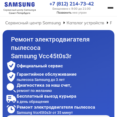
+7 (812) 214-73-42
Ежедневно с 9:00 до 21:00
Сервисный центр Samsung
в
Позвонить
мне утром
Санкт-Петербурге
Сервисный центр Samsung
Каталог устройств
Ре
Ремонт электродвигателя
пылесоса
Samsung Vcc45t0s3r
Официальный сервис
Гарантийное обслуживание
пылесоса Samsung до 3 лет
Диагностика за наш счет,
ремонт по желанию
Бесплатный выезд курьера
в день обращения
Ремонт электродвигателя пылесоса
Samsung Vcc45t0s3r от 35 минут