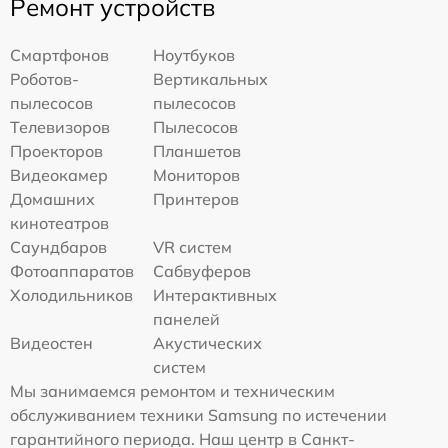
Ремонт устройств
Смартфонов
Ноутбуков
Роботов-
Вертикальных
пылесосов
пылесосов
Телевизоров
Пылесосов
Проекторов
Планшетов
Видеокамер
Мониторов
Домашних
Принтеров
кинотеатров
Саундбаров
VR систем
Фотоаппаратов
Сабвуферов
Холодильников
Интерактивных
панелей
Видеостен
Акустических
систем
Мы занимаемся ремонтом и техническим
обслуживанием техники Samsung по истечении
гарантийного периода. Наш центр в Санкт-