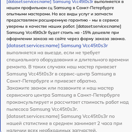
[dataset:services:name] Samsung Vcc45t0s3r
выполняется в
нашем профильном сц Samsung в Санкт-Петербурге
опытными мастерами. На все виды услуг и запчасти
предоставляем расширенную гарантию - мы в сервисе
уверены в качестве наших работ. [dataset:services:name]
Samsung Vcc45t0s3r будет стоить на -15% дешевле при
оформлении заказа на сайте через форму заказа звонка.
[dataset:services:name] Samsung Vcc45t0s3r
выполняется на выезде, если не требует
специального оборудования и длительного времени
ремонта. В таких случаях наш мастер привезет
Samsung Vcc45t0s3r в сервис-центр Samsung в
Санкт-Петербурге и привезет обратно.
Закажите звонок или позвоните и наш мастер
сервисного центра Samsung в Санкт-Петербурге
проконсультирует и рассчитает стоимость работ над
пылесоса Samsung Vcc45t0s3r.
[dataset:services:name] Samsung Vcc45t0s3r по
нашей статистике в среднем занимает 2 часа при
наличии всех необходимых запчастей.