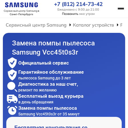
+7 (812) 214-73-42
Ежедневно с 9:00 до 21:00
Сервисный центр Samsung
в
Позвонить
мне утром
Санкт-Петербурге
Сервисный центр Samsung
Каталог устройств
Ре
Замена помпы пылесоса
Samsung Vcc45t0s3r
Официальный сервис
Гарантийное обслуживание
пылесоса Samsung до 3 лет
Диагностика за наш счет,
ремонт по желанию
Бесплатный выезд курьера
в день обращения
Замена помпы пылесоса
Samsung Vcc45t0s3r от 35 минут
Бесплатная консультация со