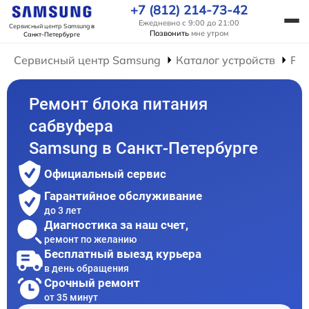
+7 (812) 214-73-42
Ежедневно с 9:00 до 21:00
Сервисный центр Samsung
в
Позвонить
мне утром
Санкт-Петербурге
Сервисный центр Samsung
Каталог устройств
Ре
Ремонт блока питания
сабвуфера
Samsung в Санкт-Петербурге
Официальный сервис
Гарантийное обслуживание
до 3 лет
Диагностика за наш счет,
ремонт по желанию
Бесплатный выезд курьера
в день обращения
Срочный ремонт
от 35 минут