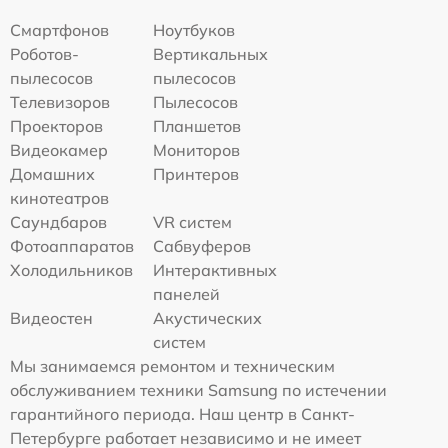
Смартфонов
Ноутбуков
Роботов-
Вертикальных
пылесосов
пылесосов
Телевизоров
Пылесосов
Проекторов
Планшетов
Видеокамер
Мониторов
Домашних
Принтеров
кинотеатров
Саундбаров
VR систем
Фотоаппаратов
Сабвуферов
Холодильников
Интерактивных
панелей
Видеостен
Акустических
систем
Мы занимаемся ремонтом и техническим
обслуживанием техники Samsung по истечении
гарантийного периода. Наш центр в Санкт-
Петербурге работает независимо и не имеет