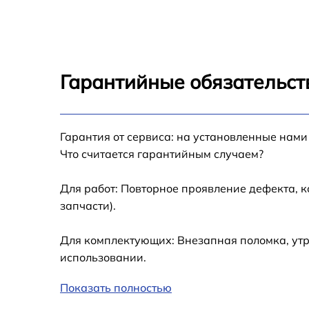
Замена дисплея (экрана) Samsung HMX-
H100P
Замена аккумулятора Samsung HMX-H100P
Гарантийные обязательст
Замена микрофона Samsung HMX-H100P
Замена кнопки включения Samsung HMX-
Гарантия от сервиса: на установленные нами
H100P
Что считается гарантийным случаем?
Замена шлейфа фокусировки Samsung HM
H100P
Для работ: Повторное проявление дефекта, 
запчасти).
Для комплектующих: Внезапная поломка, утр
использовании.
Показать полностью