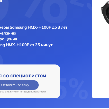
меры Samsung HMX-H100P до 3 лет
 желанию
бращения
ng HMX-H100P от 35 минут
я со специалистом
Оставить заявку
есь c
политикой конфиденциальности