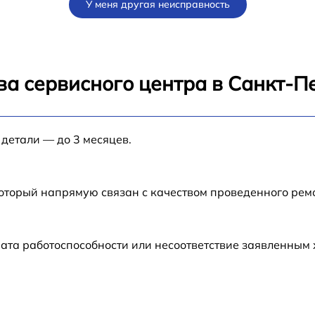
У меня другая неисправность
от 60 мин
от 60 мин
ва сервисного центра в Санкт-П
от 60 мин
 детали — до 3 месяцев.
от 60 мин
X-
от 60 мин
который напрямую связан с качеством проведенного ре
ата работоспособности или несоответствие заявленным