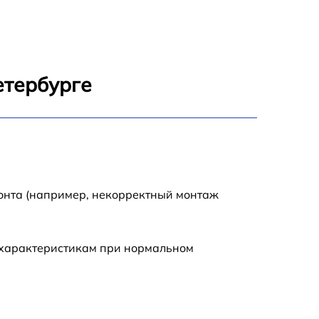
1600 р
800 р
етербурге
1450 р
1400 р
1800 р
монта (например, некорректный монтаж
 характеристикам при нормальном